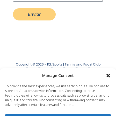
Enviar
Copyright © 2026 - IQL Sports | Tennis and Padel Club
Manage Consent
Aviso legal
|
Política de privacidad
|
Política
de cookies
To provide the best experiences, we use technologies like cookies to
store and/or access device information. Consenting to these
technologies will allow us to process data such as browsing behavior or
unique IDs on this site. Not consenting or withdrawing consent, may
adversely affect certain features and functions.