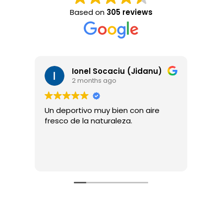
Based on
305 reviews
Ionel Socaciu (Jidanu)
interior prote
2 months ago
3 months ago
portivo muy bien con aire
Wij waren met kindere
 de la naturaleza.
een padel baan geres
zeer goed om te doe