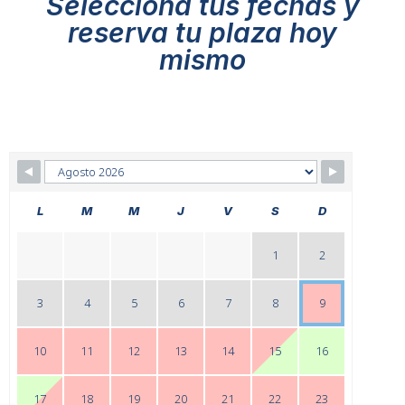
Selecciona tus fechas y
reserva tu plaza hoy
mismo
L
M
M
J
V
S
D
1
2
3
4
5
6
7
8
9
10
11
12
13
14
15
16
17
18
19
20
21
22
23