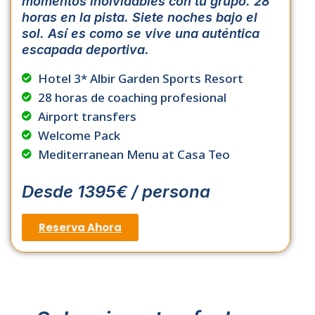
momentos
inolvidables
con
tu
grupo
.
28
horas
en
la
pista
.
Siete
noches
bajo
el
sol
.
Así
es
como
se
vive
una
auténtica
escapada
deportiva
.
Hotel 3* Albir Garden Sports Resort
28 horas de coaching profesional
Airport transfers
Welcome Pack
Mediterranean Menu at Casa Teo
Desde 1395€ / persona
Reserva Ahora