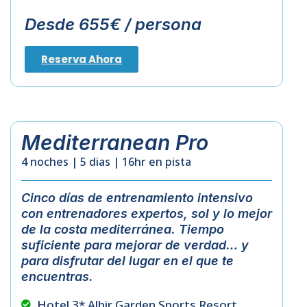
Desde 655€ / persona
Reserva Ahora
Mediterranean Pro
4 noches | 5 dias | 16hr en pista
Cinco
días
de
entrenamiento
intensivo
con
entrenadores
expertos
,
sol
y
lo
mejor
de
la
costa
mediterránea
.
Tiempo
suficiente
para
mejorar
de
verdad
…
y
para
disfrutar
del
lugar
en
el
que
te
encuentras
.
Hotel 3* Albir Garden Sports Resort