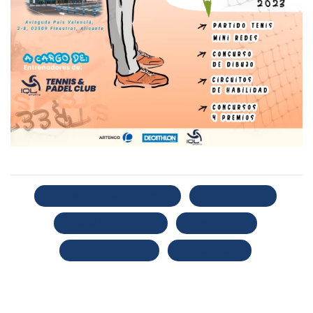
ACTIVIDADES PARA NIÑOS
DECATHLON
ESCUELA DE TENIS
FINESTRAT
STREET TENNIS
TENIS BASE