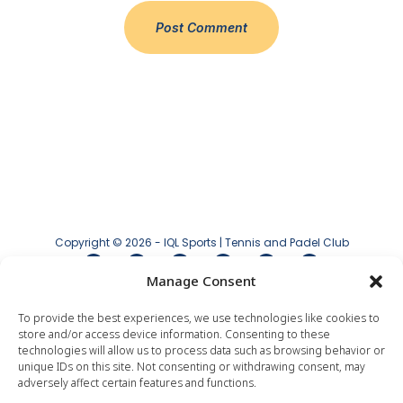
Copyright © 2026 - IQL Sports | Tennis and Padel Club
Manage Consent
Aviso legal
|
Política de privacidad
|
Política
de cookies
To provide the best experiences, we use technologies like cookies to
store and/or access device information. Consenting to these
technologies will allow us to process data such as browsing behavior or
unique IDs on this site. Not consenting or withdrawing consent, may
adversely affect certain features and functions.