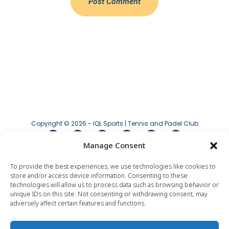
Copyright © 2026 - IQL Sports | Tennis and Padel Club
Manage Consent
Aviso legal
|
Política de privacidad
|
Política
de cookies
To provide the best experiences, we use technologies like cookies to
store and/or access device information. Consenting to these
technologies will allow us to process data such as browsing behavior or
unique IDs on this site. Not consenting or withdrawing consent, may
adversely affect certain features and functions.