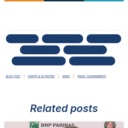
BENIDORM
CLUB DE PADEL
IQL SPORTS
MARINA BAIXA
PADEL AMATEUR
SEA EXPERIENCE ALBIR
TORNEO DE PADEL
|
|
|
BLOG POST
EVENTS & ACTIVITIES
NEWS
PADEL TOURNAMENTS
Related
posts