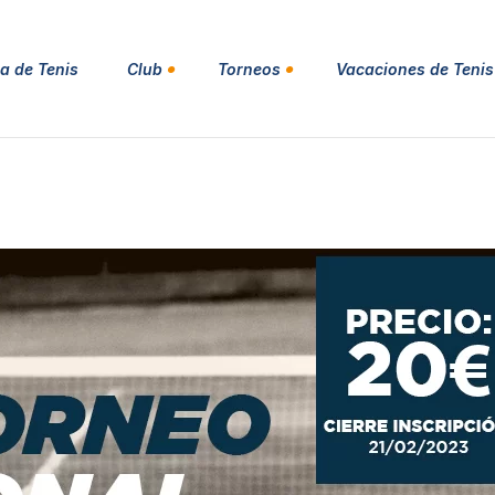
a de Tenis
Club
Torneos
Vacaciones de Tenis
Social Tenis y Padel
CIRCUITO DE TENIS UTR
SPORTS COSTA BLANCA
Reservar pista
ITF MASTERS TOUR MT100
Escuela de Natación
COSTA BLANCA