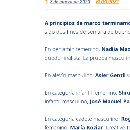
7 de marzo de 2023
BLOG POST
A principios de marzo terminamo
sido dos fines de semana de buenos
En benjamín femenino,
Nadiia Ma
quedó finalista. La prueba masculin
En alevín masculino,
Asier Gentil
v
En categoría infantil femenino,
Shru
infantil masculino,
José Manuel Pa
En categoría cadete masculino,
Rog
femenino,
María Koziar
(Creative T