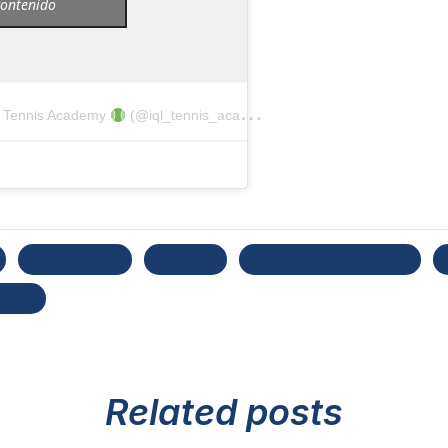
contenido
L Tennis Academy
(@iql_tennis_academy)
BENIDORM
FTCV
IQL TENNIS ACADEMY
NAL
Related
posts