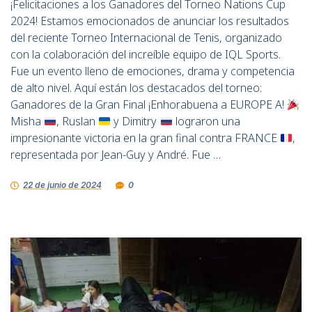
¡Felicitaciones a los Ganadores del Torneo Nations Cup
2024! Estamos emocionados de anunciar los resultados
del reciente Torneo Internacional de Tenis, organizado
con la colaboración del increíble equipo de IQL Sports.
Fue un evento lleno de emociones, drama y competencia
de alto nivel. Aquí están los destacados del torneo:
Ganadores de la Gran Final ¡Enhorabuena a EUROPE A!
Misha
, Ruslan
y Dimitry
lograron una
impresionante victoria en la gran final contra FRANCE
,
representada por Jean-Guy y André. Fue …
22 de junio de 2024
0