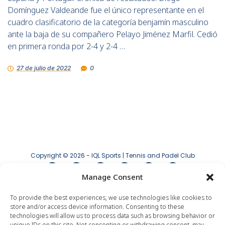
Domínguez Valdeande fue el único representante en el
cuadro clasificatorio de la categoría benjamín masculino
ante la baja de su compañero Pelayo Jiménez Marfil. Cedió
en primera ronda por 2-4 y 2-4 …
27 de julio de 2022
0
Copyright © 2026 - IQL Sports | Tennis and Padel Club
Manage Consent
Aviso legal
|
Política de privacidad
|
Política
de cookies
To provide the best experiences, we use technologies like cookies to
store and/or access device information. Consenting to these
technologies will allow us to process data such as browsing behavior or
unique IDs on this site. Not consenting or withdrawing consent, may