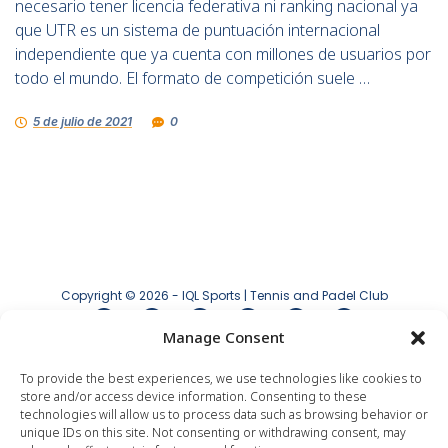
necesario tener licencia federativa ni ranking nacional ya
que UTR es un sistema de puntuación internacional
independiente que ya cuenta con millones de usuarios por
todo el mundo. El formato de competición suele …
5 de julio de 2021
0
Copyright © 2026 - IQL Sports | Tennis and Padel Club
Manage Consent
Aviso legal
|
Política de privacidad
|
Política
de cookies
To provide the best experiences, we use technologies like cookies to
store and/or access device information. Consenting to these
technologies will allow us to process data such as browsing behavior or
unique IDs on this site. Not consenting or withdrawing consent, may