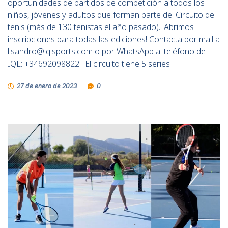
oportunidades de partidos de competición a todos los
niños, jóvenes y adultos que forman parte del Circuito de
tenis (más de 130 tenistas el año pasado). ¡Abrimos
inscripciones para todas las ediciones! Contacta por mail a
lisandro@iqlsports.com
o por WhatsApp al teléfono de
IQL: +34692098822. El circuito tiene 5 series …
27 de enero de 2023
0