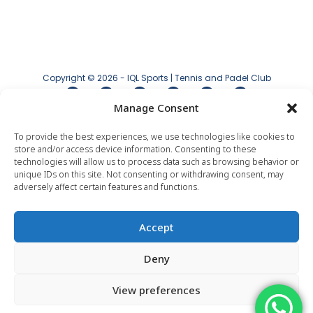
Copyright © 2026 - IQL Sports | Tennis and Padel Club
Manage Consent
Aviso legal
|
Política de privacidad
|
Política
de cookies
To provide the best experiences, we use technologies like cookies to
store and/or access device information. Consenting to these
technologies will allow us to process data such as browsing behavior or
unique IDs on this site. Not consenting or withdrawing consent, may
adversely affect certain features and functions.
Accept
Deny
View preferences