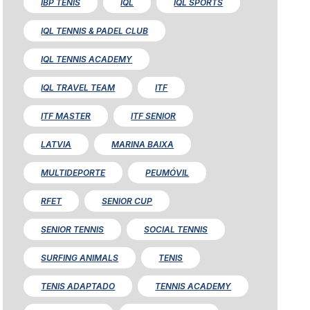
IBP TENIS
IQL
IQL SPORTS
IQL TENNIS & PADEL CLUB
IQL TENNIS ACADEMY
IQL TRAVEL TEAM
ITF
ITF MASTER
ITF SENIOR
LATVIA
MARINA BAIXA
MULTIDEPORTE
PEUMÓVIL
RFET
SENIOR CUP
SENIOR TENNIS
SOCIAL TENNIS
SURFING ANIMALS
TENIS
TENIS ADAPTADO
TENNIS ACADEMY