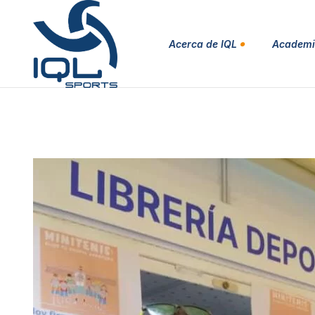
Acerca de IQL
Academi
Presentación
Nuestro equipo
Instalaciones
Testimonios
Patrocinadores y Socios
Subvenciones públicas