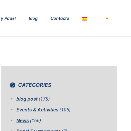
 y Pádel
Blog
Contacto
Español
Español
English
CATEGORIES
(175)
blog post
(106)
Events & Activities
(166)
News