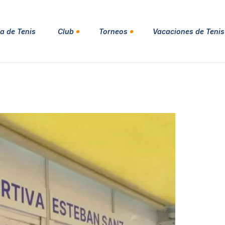
a de Tenis
Club
Torneos
Vacaciones de Tenis
Social Tenis y Padel
CIRCUITO DE TENIS UTR
SPORTS COSTA BLANCA
Reservar pista
ITF MASTERS TOUR MT100
Escuela de Natación
COSTA BLANCA