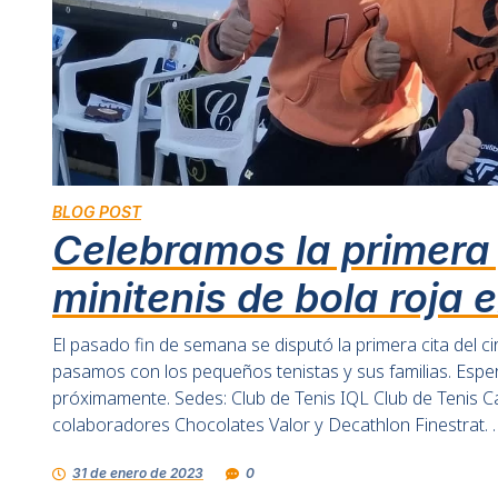
BLOG POST
Celebramos la primera 
minitenis de bola roja 
El pasado fin de semana se disputó la primera cita del c
pasamos con los pequeños tenistas y sus familias. Espe
próximamente. Sedes: Club de Tenis IQL Club de Tenis Ca
colaboradores Chocolates Valor y Decathlon Finestrat. 
31 de enero de 2023
0