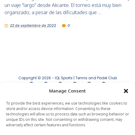
un viaje “largo” desde Alicante. El torneo está muy bien
organizado, a pesar de las dificultades que …
22 de septiembre de 2023
0
Copyright © 2026 - IQL Sports | Tennis and Padel Club
Manage Consent
Aviso legal
|
Política de privacidad
|
Política
de cookies
To provide the best experiences, we use technologies like cookies to
store and/or access device information. Consenting to these
technologies will allow us to process data such as browsing behavior or
unique IDs on this site. Not consenting or withdrawing consent, may
adversely affect certain features and functions.